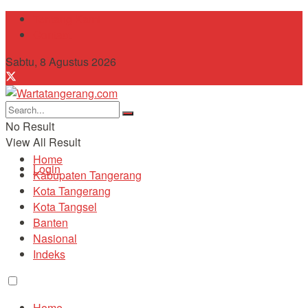
Tentang Kami
Contact
Sabtu, 8 Agustus 2026
No Result
View All Result
Home
Login
Kabupaten Tangerang
Kota Tangerang
Kota Tangsel
Banten
Nasional
Indeks
Home