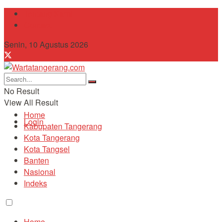
Tentang Kami
Contact
Senin, 10 Agustus 2026
No Result
View All Result
Home
Login
Kabupaten Tangerang
Kota Tangerang
Kota Tangsel
Banten
Nasional
Indeks
Home