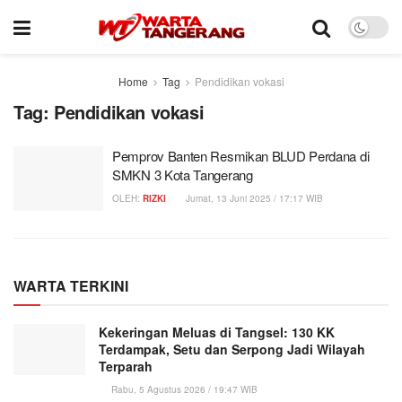
Home
Tag
Pendidikan vokasi
Tag:
Pendidikan vokasi
Pemprov Banten Resmikan BLUD Perdana di
SMKN 3 Kota Tangerang
OLEH:
RIZKI
Jumat, 13 Juni 2025 / 17:17 WIB
WARTA TERKINI
Kekeringan Meluas di Tangsel: 130 KK
Terdampak, Setu dan Serpong Jadi Wilayah
Terparah
Rabu, 5 Agustus 2026 / 19:47 WIB