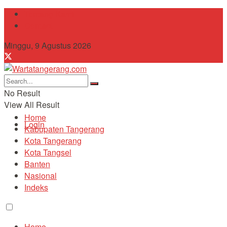
Tentang Kami
Contact
Minggu, 9 Agustus 2026
No Result
View All Result
Home
Login
Kabupaten Tangerang
Kota Tangerang
Kota Tangsel
Banten
Nasional
Indeks
Home