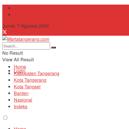
Tentang Kami
Contact
Jumat, 7 Agustus 2026
No Result
View All Result
Home
Login
Kabupaten Tangerang
Kota Tangerang
Kota Tangsel
Banten
Nasional
Indeks
Home