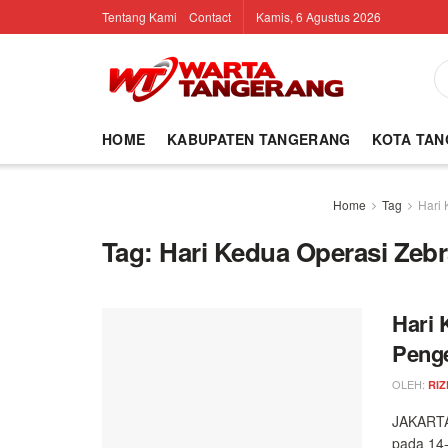
Tentang Kami
Contact
Kamis, 6 Agustus 2026
HOME
KABUPATEN TANGERANG
KOTA TA
Home
Tag
Hari 
Tag:
Hari Kedua Operasi Zebr
Hari 
Penge
OLEH:
RIZ
JAKARTA
pada 14-