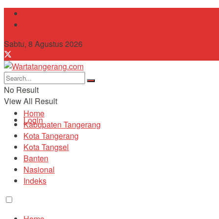
Tentang Kami
Contact
Sabtu, 8 Agustus 2026
No Result
View All Result
Home
Login
Kabupaten Tangerang
Kota Tangerang
Kota Tangsel
Banten
Nasional
Indeks
Home