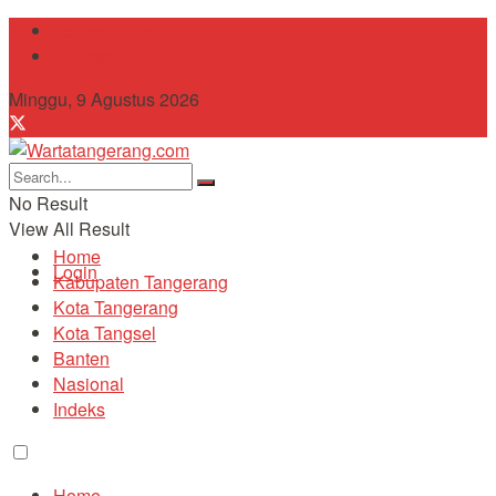
Tentang Kami
Contact
Minggu, 9 Agustus 2026
No Result
View All Result
Home
Login
Kabupaten Tangerang
Kota Tangerang
Kota Tangsel
Banten
Nasional
Indeks
Home