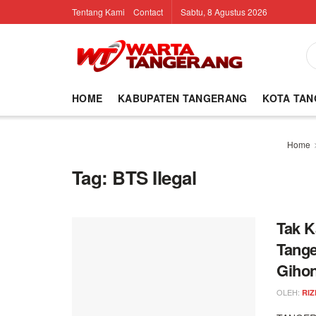
Tentang Kami
Contact
Sabtu, 8 Agustus 2026
HOME
KABUPATEN TANGERANG
KOTA TA
Home
Tag:
BTS Ilegal
Tak K
Tange
Giho
OLEH:
RIZ