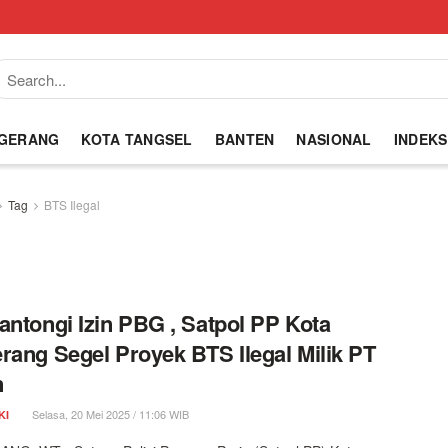
NGERANG
KOTA TANGSEL
BANTEN
NASIONAL
INDEKS
Tag
BTS Ilegal
antongi Izin PBG , Satpol PP Kota
rang Segel Proyek BTS Ilegal Milik PT
n
Selasa, 20 Mei 2025 / 11:06 WIB
KI