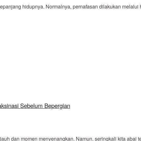
anjang hidupnya. Normalnya, pernafasan dilakukan melalui hi
Vaksinasi Sebelum Bepergian
uh dan momen menyenangkan. Namun, seringkali kita abai terh