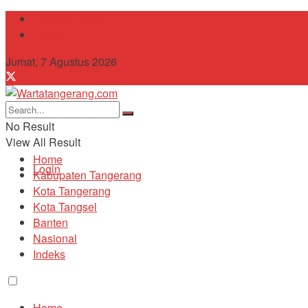
Tentang Kami
Contact
Jumat, 7 Agustus 2026
No Result
View All Result
Home
Login
Kabupaten Tangerang
Kota Tangerang
Kota Tangsel
Banten
Nasional
Indeks
Home