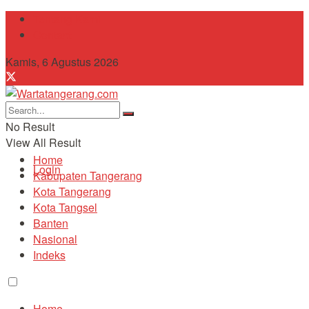
Tentang Kami
Contact
Kamis, 6 Agustus 2026
No Result
View All Result
Home
Login
Kabupaten Tangerang
Kota Tangerang
Kota Tangsel
Banten
Nasional
Indeks
Home