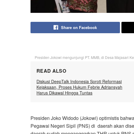
Share on Facebook
Presiden Jokowi mengunjungi PT. MMB, di Desa Majasari Kec.
READ ALSO
Diskusi DeepTalk Indonesia Soroti Reformasi
Kejaksaan, Proses Hukum Febrie Adriansyah
Harus Dikawal Hingga Tuntas
Presiden Joko Widodo (Jokowi) optimistis bahw
Pegawai Negeri Sipil (PNS) di daerah akan dise
daerah sudah menganggarkan THR untuk PNS 