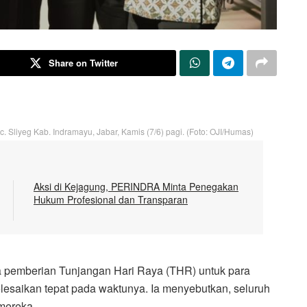
Share on Twitter
 Sliyeg Kab. Indramayu, Jabar, Kamis (7/6) pagi. (Foto: OJI/Humas)
Aksi di Kejagung, PERINDRA Minta Penegakan
Hukum Profesional dan Transparan
a pemberian Tunjangan Hari Raya (THR) untuk para
lesaikan tepat pada waktunya. Ia menyebutkan, seluruh
mereka.