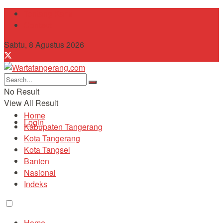
Tentang Kami
Contact
Sabtu, 8 Agustus 2026
No Result
View All Result
Home
Login
Kabupaten Tangerang
Kota Tangerang
Kota Tangsel
Banten
Nasional
Indeks
Home