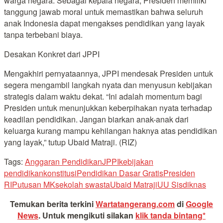
warga negara. Sebagai kepala negara, Presiden memiliki
tanggung jawab moral untuk memastikan bahwa seluruh
anak Indonesia dapat mengakses pendidikan yang layak
tanpa terbebani biaya.
Desakan Konkret dari JPPI
Mengakhiri pernyataannya, JPPI mendesak Presiden untuk
segera mengambil langkah nyata dan menyusun kebijakan
strategis dalam waktu dekat. “Ini adalah momentum bagi
Presiden untuk menunjukkan keberpihakan nyata terhadap
keadilan pendidikan. Jangan biarkan anak-anak dari
keluarga kurang mampu kehilangan haknya atas pendidikan
yang layak,” tutup Ubaid Matraji. (RIZ)
Tags:
Anggaran Pendidikan
JPPI
kebijakan
pendidikan
konstitusi
Pendidikan Dasar Gratis
Presiden
RI
Putusan MK
sekolah swasta
Ubaid Matraji
UU Sisdiknas
Temukan berita terkini
Wartatangerang.com
di
Google
News
.
Untuk mengikuti silakan
klik tanda bintang*