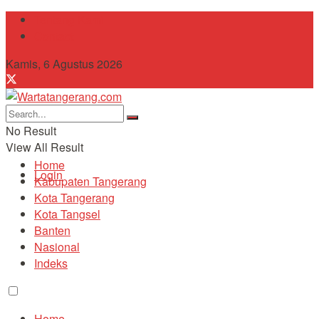
Tentang Kami
Contact
Kamis, 6 Agustus 2026
No Result
View All Result
Home
Login
Kabupaten Tangerang
Kota Tangerang
Kota Tangsel
Banten
Nasional
Indeks
Home