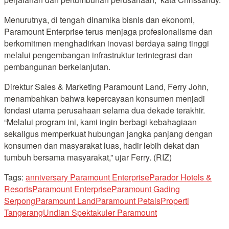
Menurutnya, di tengah dinamika bisnis dan ekonomi,
Paramount Enterprise terus menjaga profesionalisme dan
berkomitmen menghadirkan inovasi berdaya saing tinggi
melalui pengembangan infrastruktur terintegrasi dan
pembangunan berkelanjutan.
Direktur Sales & Marketing Paramount Land, Ferry John,
menambahkan bahwa kepercayaan konsumen menjadi
fondasi utama perusahaan selama dua dekade terakhir.
“Melalui program ini, kami ingin berbagi kebahagiaan
sekaligus memperkuat hubungan jangka panjang dengan
konsumen dan masyarakat luas, hadir lebih dekat dan
tumbuh bersama masyarakat,” ujar Ferry. (RIZ)
Tags:
anniversary Paramount Enterprise
Parador Hotels &
Resorts
Paramount Enterprise
Paramount Gading
Serpong
Paramount Land
Paramount Petals
Properti
Tangerang
Undian Spektakuler Paramount