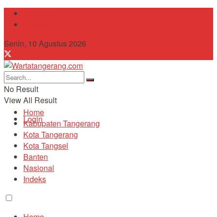
Tentang Kami
Contact
Senin, 10 Agustus 2026
No Result
View All Result
Home
Login
Kabupaten Tangerang
Kota Tangerang
Kota Tangsel
Banten
Nasional
Indeks
Home