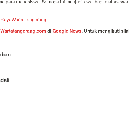
utama para mahasiswa. Semoga ini menjadi awal bagi mahasiswa 
g Raya
Warta Tangerang
i
Wartatangerang.com
di
Google News
.
Untuk mengikuti sil
aban
dali