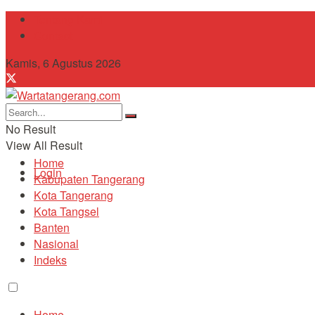
Tentang Kami
Contact
Kamis, 6 Agustus 2026
No Result
View All Result
Home
Login
Kabupaten Tangerang
Kota Tangerang
Kota Tangsel
Banten
Nasional
Indeks
Home