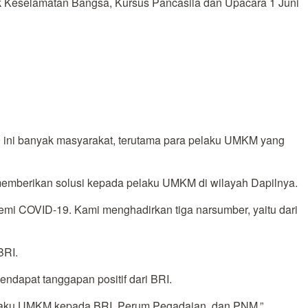
k Keselamatan Bangsa, Kursus Pancasila dan Upacara 1 Juni
19 ini banyak masyarakat, terutama para pelaku UMKM yang
memberikan solusi kepada pelaku UMKM di wilayah Dapilnya.
emi COVID-19. Kami menghadirkan tiga narsumber, yaitu dari
BRI.
ndapat tanggapan positif dari BRI.
 pelaku UMKM kepada BRI, Perum Pegadaian, dan PNM,”