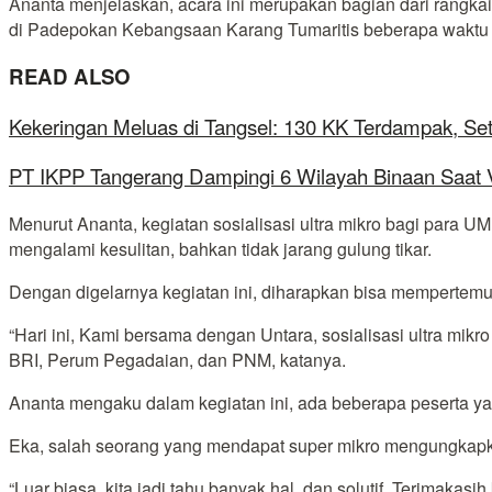
Ananta menjelaskan, acara ini merupakan bagian dari rangk
di Padepokan Kebangsaan Karang Tumaritis beberapa waktu 
READ ALSO
Kekeringan Meluas di Tangsel: 130 KK Terdampak, Se
PT IKPP Tangerang Dampingi 6 Wilayah Binaan Saat Ve
Menurut Ananta, kegiatan sosialisasi ultra mikro bagi para
mengalami kesulitan, bahkan tidak jarang gulung tikar.
Dengan digelarnya kegiatan ini, diharapkan bisa mempertem
“Hari ini, Kami bersama dengan Untara, sosialisasi ultra m
BRI, Perum Pegadaian, dan PNM, katanya.
Ananta mengaku dalam kegiatan ini, ada beberapa peserta ya
Eka, salah seorang yang mendapat super mikro mengungkapkan
“Luar biasa, kita jadi tahu banyak hal, dan solutif. Terim