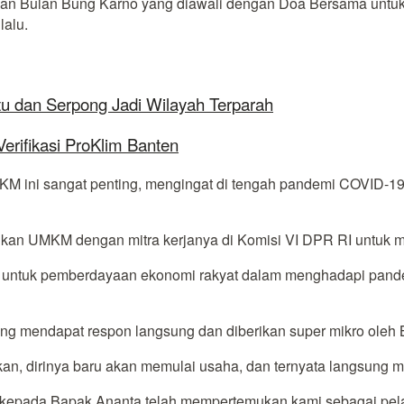
aian Bulan Bung Karno yang diawali dengan Doa Bersama untu
lalu.
tu dan Serpong Jadi Wilayah Terparah
rifikasi ProKlim Banten
 UMKM ini sangat penting, mengingat di tengah pandemi COVID-
ukan UMKM dengan mitra kerjanya di Komisi VI DPR RI untuk 
ikro untuk pemberdayaan ekonomi rakyat dalam menghadapi pand
ng mendapat respon langsung dan diberikan super mikro oleh 
, dirinya baru akan memulai usaha, dan ternyata langsung me
akasih kepada Bapak Ananta telah mempertemukan kami sebagai