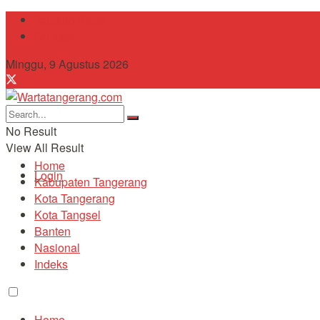
Tentang Kami
Contact
Minggu, 9 Agustus 2026
No Result
View All Result
Home
Login
Kabupaten Tangerang
Kota Tangerang
Kota Tangsel
Banten
Nasional
Indeks
Home