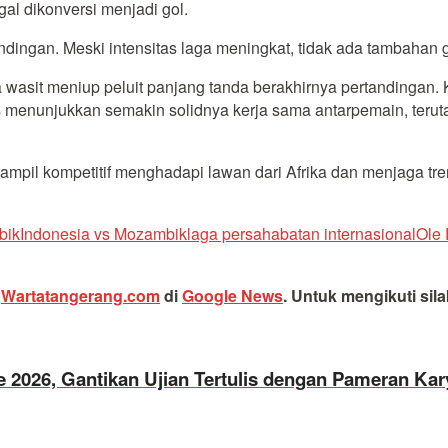
l dikonversi menjadi gol.
andingan. Meski intensitas laga meningkat, tidak ada tambahan g
 wasit meniup peluit panjang tanda berakhirnya pertandingan.
s menunjukkan semakin solidnya kerja sama antarpemain, teru
mpil kompetitif menghadapi lawan dari Afrika dan menjaga tren
bik
Indonesia vs Mozambik
laga persahabatan internasional
Ole
i
Wartatangerang.com
di
Google News
.
Untuk mengikuti sil
 2026, Gantikan Ujian Tertulis dengan Pameran Ka