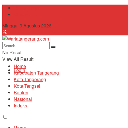
Tentang Kami
Contact
Minggu, 9 Agustus 2026
No Result
View All Result
Home
Login
Kabupaten Tangerang
Kota Tangerang
Kota Tangsel
Banten
Nasional
Indeks
Home