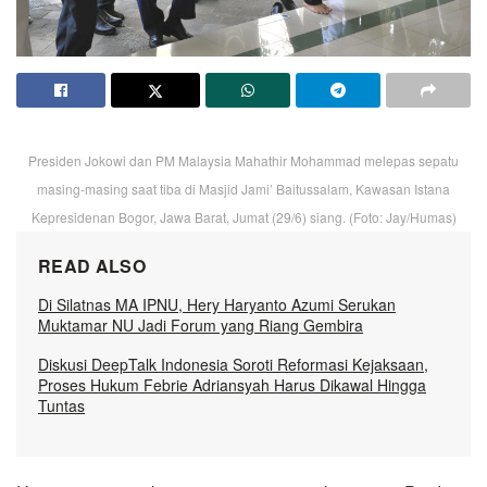
Presiden Jokowi dan PM Malaysia Mahathir Mohammad melepas sepatu
masing-masing saat tiba di Masjid Jami’ Baitussalam, Kawasan Istana
Kepresidenan Bogor, Jawa Barat, Jumat (29/6) siang. (Foto: Jay/Humas)
READ ALSO
Di Silatnas MA IPNU, Hery Haryanto Azumi Serukan
Muktamar NU Jadi Forum yang Riang Gembira
Diskusi DeepTalk Indonesia Soroti Reformasi Kejaksaan,
Proses Hukum Febrie Adriansyah Harus Dikawal Hingga
Tuntas