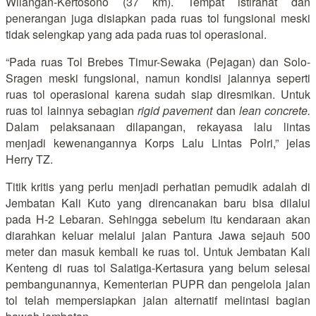
Wilangan-Kertosono (37 km). Tempat istirahat dan
penerangan juga disiapkan pada ruas tol fungsional meski
tidak selengkap yang ada pada ruas tol operasional.
“Pada ruas Tol Brebes Timur-Sewaka (Pejagan) dan Solo-
Sragen meski fungsional, namun kondisi jalannya seperti
ruas tol operasional karena sudah siap diresmikan. Untuk
ruas tol lainnya sebagian
rigid pavement
dan
lean concrete.
Dalam pelaksanaan dilapangan, rekayasa lalu lintas
menjadi kewenangannya Korps Lalu Lintas Polri,” jelas
Herry TZ.
Titik kritis yang perlu menjadi perhatian pemudik adalah di
Jembatan Kali Kuto yang direncanakan baru bisa dilalui
pada H-2 Lebaran. Sehingga sebelum itu kendaraan akan
diarahkan keluar melalui jalan Pantura Jawa sejauh 500
meter dan masuk kembali ke ruas tol. Untuk Jembatan Kali
Kenteng di ruas tol Salatiga-Kertasura yang belum selesai
pembangunannya, Kementerian PUPR dan pengelola jalan
tol telah mempersiapkan jalan alternatif melintasi bagian