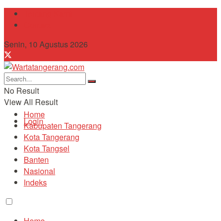
Tentang Kami
Contact
Senin, 10 Agustus 2026
No Result
View All Result
Home
Login
Kabupaten Tangerang
Kota Tangerang
Kota Tangsel
Banten
Nasional
Indeks
Home