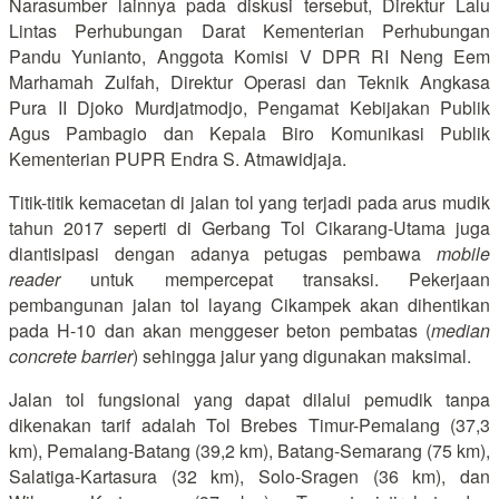
Narasumber lainnya pada diskusi tersebut, Direktur Lalu
Lintas Perhubungan Darat Kementerian Perhubungan
Pandu Yunianto, Anggota Komisi V DPR RI Neng Eem
Marhamah Zulfah, Direktur Operasi dan Teknik Angkasa
Pura II Djoko Murdjatmodjo, Pengamat Kebijakan Publik
Agus Pambagio dan Kepala Biro Komunikasi Publik
Kementerian PUPR Endra S. Atmawidjaja.
Titik-titik kemacetan di jalan tol yang terjadi pada arus mudik
tahun 2017 seperti di Gerbang Tol Cikarang-Utama juga
diantisipasi dengan adanya petugas pembawa
mobile
reader
untuk mempercepat transaksi. Pekerjaan
pembangunan jalan tol layang Cikampek akan dihentikan
pada H-10 dan akan menggeser beton pembatas (
median
concrete barrier
) sehingga jalur yang digunakan maksimal.
Jalan tol fungsional yang dapat dilalui pemudik tanpa
dikenakan tarif adalah Tol Brebes Timur-Pemalang (37,3
km), Pemalang-Batang (39,2 km), Batang-Semarang (75 km),
Salatiga-Kartasura (32 km), Solo-Sragen (36 km), dan