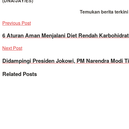
(DNA/JAY/ES)
Temukan berita terkin
Previous Post
6 Aturan Aman Menjalani Diet Rendah Karbohidrat
Next Post
Didampingi Presiden Jokowi, PM Narendra Modi Tinj
Related
Posts