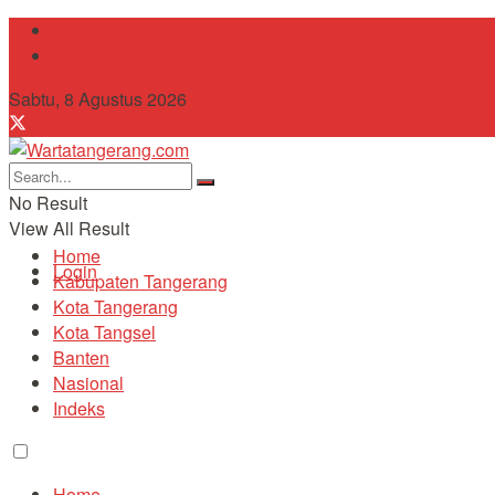
Tentang Kami
Contact
Sabtu, 8 Agustus 2026
No Result
View All Result
Home
Login
Kabupaten Tangerang
Kota Tangerang
Kota Tangsel
Banten
Nasional
Indeks
Home