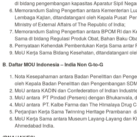
di bidang pengembangan kapasitas Aparatur Sipil Negar
Memorandum Saling Pengertian antara Kementerian Luar
Lembaga Kajian, ditandatangani oleh Kepala Pusat Pen
Ministry of External Affairs of The Republic of India;
Memorandum Saling Pengertian antara BPOM RI dan Kem
Sama di bidang Regulasi Produk Obat, Bahan Baku Obat
Pernyataan Kehendak Pembentukan Kerja Sama antar Pro
MoU Kerja Sama Bidang Kesehatan, ditandatangani oleh
B
.
Daftar MOU Indonesia – India Non G-to-G
Nota Kesepahaman antara Badan Penelitian dan Pengemb
oleh Kepala Badan Penelitian dan Pengembangan SDM Ko
MoU antara KADIN dan Confederation of Indian Industrie
MoU antara PT Pindad (Persero) dengan Bhukanvala, d
MoU antara PT. Kalbe Farma dan The Himalaya Drug Co
Perjanjian Kerja Sama Twinning Heritage Prambanan dan
MoU Kerja Sama antara Museum Layang-Layang dan Kit
Ahmedabad India.