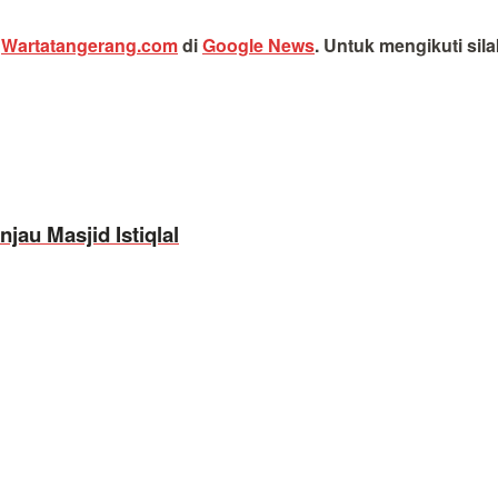
i
Wartatangerang.com
di
Google News
.
Untuk mengikuti sil
au Masjid Istiqlal