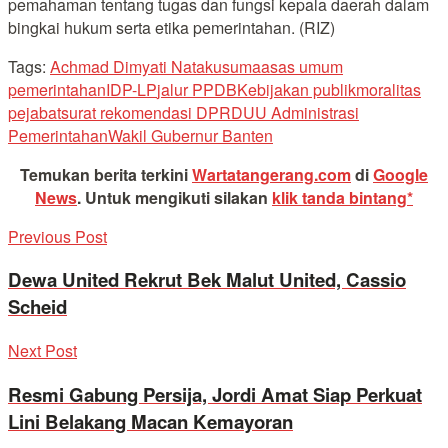
pemahaman tentang tugas dan fungsi kepala daerah dalam
bingkai hukum serta etika pemerintahan. (RIZ)
Tags:
Achmad Dimyati Natakusuma
asas umum
pemerintahan
IDP-LP
jalur PPDB
Kebijakan publik
moralitas
pejabat
surat rekomendasi DPRD
UU Administrasi
Pemerintahan
Wakil Gubernur Banten
Temukan berita terkini
Wartatangerang.com
di
Google
News
.
Untuk mengikuti silakan
klik tanda bintang*
Previous Post
Dewa United Rekrut Bek Malut United, Cassio
Scheid
Next Post
Resmi Gabung Persija, Jordi Amat Siap Perkuat
Lini Belakang Macan Kemayoran