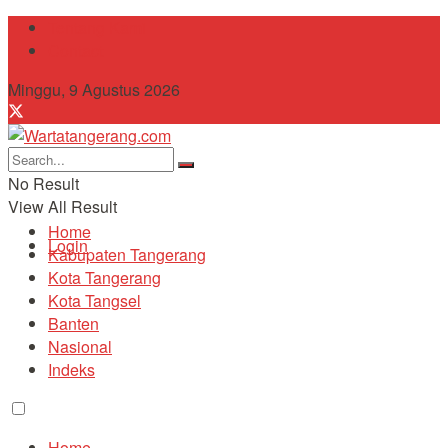
Tentang Kami
Contact
Minggu, 9 Agustus 2026
No Result
View All Result
Home
Login
Kabupaten Tangerang
Kota Tangerang
Kota Tangsel
Banten
Nasional
Indeks
Home