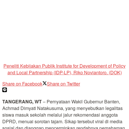
Peneliti Kebijakan Publik Institute for Development of Policy
and Local Partnership (IDP-LP), Riko Noviantoro. (DOK)
Share on Facebook
Share on Twitter
TANGERANG, WT
– Pernyataan Wakil Gubernur Banten,
Achmad Dimyati Natakusuma, yang menyebutkan legalitas
siswa masuk sekolah melalui jalur rekomendasi anggota
DPRD, menuai sorotan tajam. Sikap tersebut viral di media
sosial dan dianggap mencerminkan rendahnya pemahaman