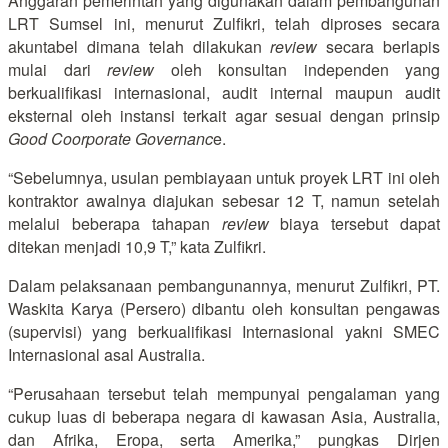
Anggaran pemerintah yang digunakan dalam pembangunan
LRT Sumsel ini, menurut Zulfikri, telah diproses secara
akuntabel dimana telah dilakukan
review
secara berlapis
mulai dari
review
oleh konsultan independen yang
berkualifikasi internasional, audit internal maupun audit
eksternal oleh instansi terkait agar sesuai dengan prinsip
Good Coorporate Governanc
e.
“Sebelumnya, usulan pembiayaan untuk proyek LRT ini oleh
kontraktor awalnya diajukan sebesar 12 T, namun setelah
melalui beberapa tahapan
review
biaya tersebut dapat
ditekan menjadi 10,9 T,” kata Zulfikri.
Dalam pelaksanaan pembangunannya, menurut Zulfikri, PT.
Waskita Karya (Persero) dibantu oleh konsultan pengawas
(supervisi) yang berkualifikasi Internasional yakni SMEC
Internasional asal Australia.
“Perusahaan tersebut telah mempunyai pengalaman yang
cukup luas di beberapa negara di kawasan Asia, Australia,
dan Afrika, Eropa, serta Amerika,” pungkas Dirjen