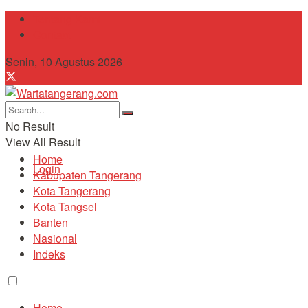
Tentang Kami
Contact
Senin, 10 Agustus 2026
No Result
View All Result
Home
Login
Kabupaten Tangerang
Kota Tangerang
Kota Tangsel
Banten
Nasional
Indeks
Home