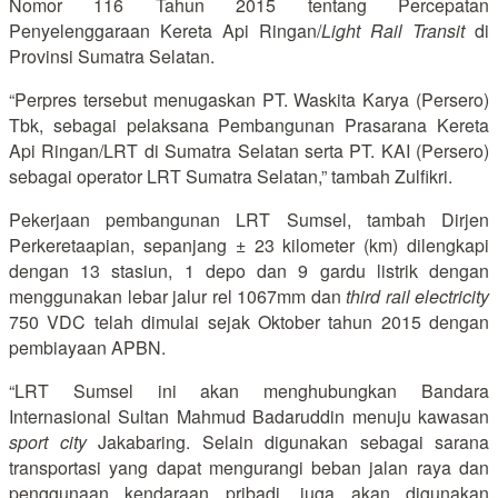
Nomor 116 Tahun 2015 tentang Percepatan
Penyelenggaraan Kereta Api Ringan/
Light Rail Transit
di
Provinsi Sumatra Selatan.
“Perpres tersebut menugaskan PT. Waskita Karya (Persero)
Tbk, sebagai pelaksana Pembangunan Prasarana Kereta
Api Ringan/LRT di Sumatra Selatan serta PT. KAI (Persero)
sebagai operator LRT Sumatra Selatan,” tambah Zulfikri.
Pekerjaan pembangunan LRT Sumsel, tambah Dirjen
Perkeretaapian, sepanjang ± 23 kilometer (km) dilengkapi
dengan 13 stasiun, 1 depo dan 9 gardu listrik dengan
menggunakan lebar jalur rel 1067mm dan
third rail electricity
750 VDC telah dimulai sejak Oktober tahun 2015 dengan
pembiayaan APBN.
“LRT Sumsel ini akan menghubungkan Bandara
Internasional Sultan Mahmud Badaruddin menuju kawasan
sport city
Jakabaring. Selain digunakan sebagai sarana
transportasi yang dapat mengurangi beban jalan raya dan
penggunaan kendaraan pribadi, juga akan digunakan