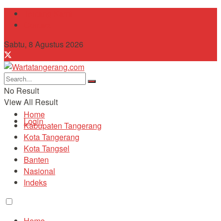
Tentang Kami
Contact
Sabtu, 8 Agustus 2026
No Result
View All Result
Home
Login
Kabupaten Tangerang
Kota Tangerang
Kota Tangsel
Banten
Nasional
Indeks
Home