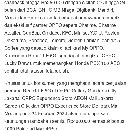
cashback hingga Rp250.000 dengan cicilan 0% hingga 24
bulan dari BCA, BNI, CIMB Niaga, Digibank, Mandiri,
Mega, dan Permata, serta berbagai penawaran menarik
dari eksklusif partner OPPO seperti Chatime, Chatime
Atealier, CupBop, Gindaco, KFC, Miniso, Y.O.U, Revlon,
Dekoruma, Bobobox, Tomoro, Golden Lamian, dan 1/15
Coffee yang dapat diklaim di aplikasi My OPPO.
Konsumen Reno11 F 5G juga dapat mengikuti OPPO
Lucky Draw untuk memenangkan Honda PCX 160 ABS
senilai total ratusan juta rupiah.
Khusus untuk konsumen yang menghadiri acara penjualan
perdana Reno11 F 5G di OPPO Gallery Gandaria City
Jakarta, OPPO Experience Store AEON Mall Jakarta
Garden City, dan OPPO Experience Store Delipark Mall
Medan pada 24 Februari 2024 akan mendapatkan
keuntungan tambahan senilai Rp400.000 termasuk bonus
1000 Poin dari My OPPO.