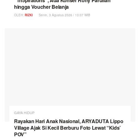
“1n5pirations”, Ada Konser Rony Parulian
hingga Voucher Belanja
OLEH:
RIZKI
Senin, 3 Agustus 2026 / 13:07 WIB
GAYA HIDUP
Rayakan Hari Anak Nasional, ARYADUTA Lippo
Village Ajak Si Kecil Berburu Foto Lewat “Kids’
POV”