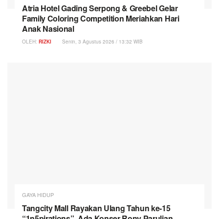
Atria Hotel Gading Serpong & Greebel Gelar
Family Coloring Competition Meriahkan Hari
Anak Nasional
OLEH:
RIZKI
Senin, 3 Agustus 2026 / 13:32 WIB
GAYA HIDUP
Tangcity Mall Rayakan Ulang Tahun ke-15
“1n5pirations”, Ada Konser Rony Parulian