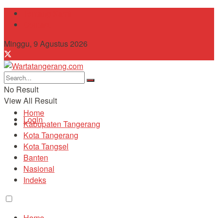
Tentang Kami
Contact
Minggu, 9 Agustus 2026
No Result
View All Result
Home
Login
Kabupaten Tangerang
Kota Tangerang
Kota Tangsel
Banten
Nasional
Indeks
Home