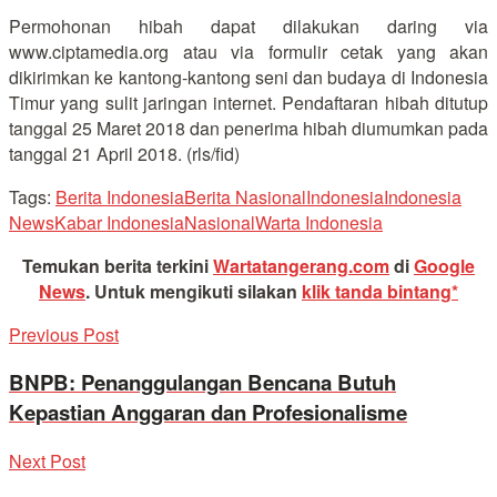
Permohonan hibah dapat dilakukan daring via
www.ciptamedia.org atau via formulir cetak yang akan
dikirimkan ke kantong-kantong seni dan budaya di Indonesia
Timur yang sulit jaringan internet. Pendaftaran hibah ditutup
tanggal 25 Maret 2018 dan penerima hibah diumumkan pada
tanggal 21 April 2018. (rls/fid)
Tags:
Berita Indonesia
Berita Nasional
Indonesia
Indonesia
News
Kabar Indonesia
Nasional
Warta Indonesia
Temukan berita terkini
Wartatangerang.com
di
Google
News
.
Untuk mengikuti silakan
klik tanda bintang*
Previous Post
BNPB: Penanggulangan Bencana Butuh
Kepastian Anggaran dan Profesionalisme
Next Post