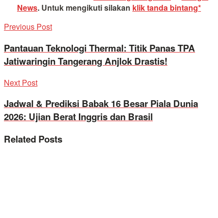
News
.
Untuk mengikuti silakan
klik tanda bintang*
Previous Post
Pantauan Teknologi Thermal: Titik Panas TPA
Jatiwaringin Tangerang Anjlok Drastis!
Next Post
Jadwal & Prediksi Babak 16 Besar Piala Dunia
2026: Ujian Berat Inggris dan Brasil
Related
Posts