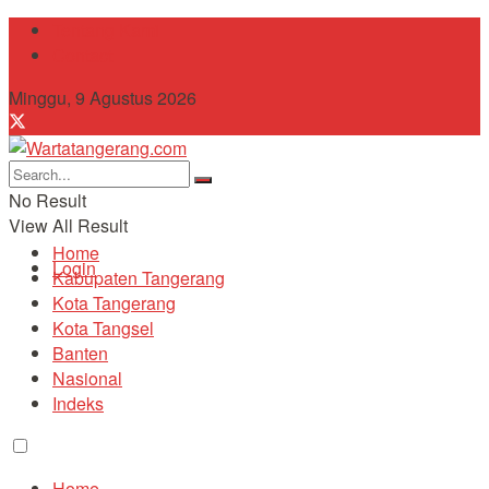
Tentang Kami
Contact
Minggu, 9 Agustus 2026
No Result
View All Result
Home
Login
Kabupaten Tangerang
Kota Tangerang
Kota Tangsel
Banten
Nasional
Indeks
Home