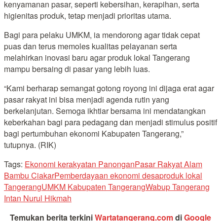
kenyamanan pasar, seperti kebersihan, kerapihan, serta
higienitas produk, tetap menjadi prioritas utama.
Bagi para pelaku UMKM, ia mendorong agar tidak cepat
puas dan terus memoles kualitas pelayanan serta
melahirkan inovasi baru agar produk lokal Tangerang
mampu bersaing di pasar yang lebih luas.
“Kami berharap semangat gotong royong ini dijaga erat agar
pasar rakyat ini bisa menjadi agenda rutin yang
berkelanjutan. Semoga ikhtiar bersama ini mendatangkan
keberkahan bagi para pedagang dan menjadi stimulus positif
bagi pertumbuhan ekonomi Kabupaten Tangerang,”
tutupnya. (RIK)
Tags:
Ekonomi kerakyatan Panongan
Pasar Rakyat Alam
Bambu Ciakar
Pemberdayaan ekonomi desa
produk lokal
Tangerang
UMKM Kabupaten Tangerang
Wabup Tangerang
Intan Nurul Hikmah
Temukan berita terkini
Wartatangerang.com
di
Google