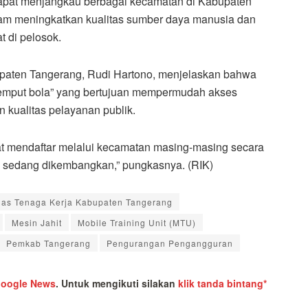
 dapat menjangkau berbagai kecamatan di Kabupaten
lam meningkatkan kualitas sumber daya manusia dan
 di pelosok.
upaten Tangerang, Rudi Hartono, menjelaskan bahwa
emput bola” yang bertujuan mempermudah akses
 kualitas pelayanan publik.
pat mendaftar melalui kecamatan masing-masing secara
ng sedang dikembangkan,” pungkasnya. (RIK)
nas Tenaga Kerja Kabupaten Tangerang
Mesin Jahit
Mobile Training Unit (MTU)
Pemkab Tangerang
Pengurangan Pengangguran
oogle News
.
Untuk mengikuti silakan
klik tanda bintang*