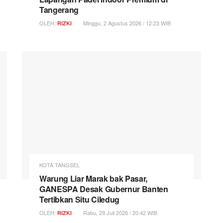
Tangerang
OLEH:
Minggu, 2 Agustus 2026 / 12:23 WIB
RIZKI
KOTA TANGSEL
Warung Liar Marak bak Pasar,
GANESPA Desak Gubernur Banten
Tertibkan Situ Ciledug
OLEH:
Rabu, 29 Juli 2026 / 20:42 WIB
RIZKI