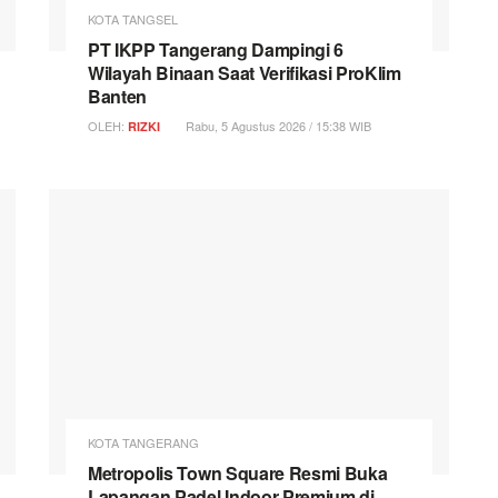
KOTA TANGSEL
PT IKPP Tangerang Dampingi 6
Wilayah Binaan Saat Verifikasi ProKlim
Banten
OLEH:
Rabu, 5 Agustus 2026 / 15:38 WIB
RIZKI
KOTA TANGERANG
Metropolis Town Square Resmi Buka
Lapangan Padel Indoor Premium di