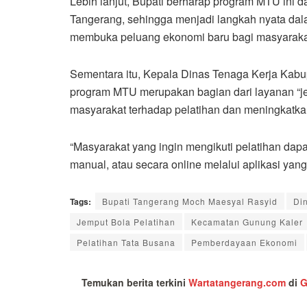
Lebih lanjut, Bupati berharap program MTU ini
Tangerang, sehingga menjadi langkah nyata da
membuka peluang ekonomi baru bagi masyarakat
Sementara itu, Kepala Dinas Tenaga Kerja Kab
program MTU merupakan bagian dari layanan “j
masyarakat terhadap pelatihan dan meningkatkan
“Masyarakat yang ingin mengikuti pelatihan da
manual, atau secara online melalui aplikasi ya
Tags:
Bupati Tangerang Moch Maesyal Rasyid
Di
Jemput Bola Pelatihan
Kecamatan Gunung Kaler
Pelatihan Tata Busana
Pemberdayaan Ekonomi
Temukan berita terkini
Wartatangerang.com
di
G