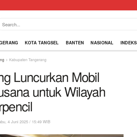
NGERANG
KOTA TANGSEL
BANTEN
NASIONAL
INDEKS
ang
Kabupaten Tangerang
ng Luncurkan Mobil
Busana untuk Wilayah
rpencil
bu, 4 Juni 2025 / 15:49 WIB