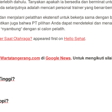
 terlebih dahulu. Tanyakan apakah ia bersedia dan berminat unt
a selanjutnya adalah mencari personal trainer yang benar-bena
 dan menjalani pelatihan ekstensif untuk bekerja sama dengan b
tikan juga bahwa PT pilihan Anda dapat mendeteksi dan menan
 “nyambung” dengan si calon pelatih.
er Saat Olahraga?
appeared first on
Hello Sehat
.
i
Wartatangerang.com
di
Google News
.
Untuk mengikuti sil
inggi?
opi?