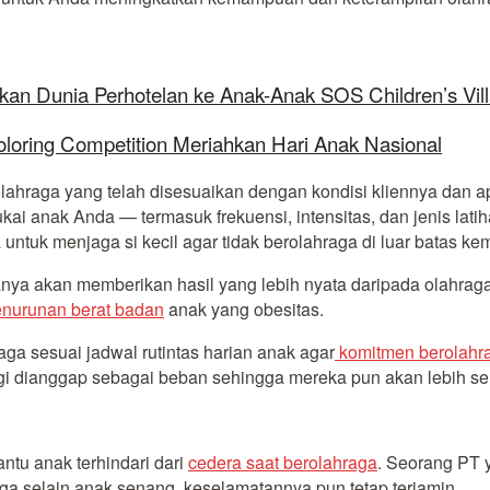
kan Dunia Perhotelan ke Anak-Anak SOS Children’s Vil
oloring Competition Meriahkan Hari Anak Nasional
lahraga yang telah disesuaikan dengan kondisi kliennya dan a
sukai anak Anda — termasuk frekuensi, intensitas, dan jenis l
tuk menjaga si kecil agar tidak berolahraga di luar batas k
anya akan memberikan hasil yang lebih nyata daripada olahraga
nurunan berat badan
anak yang obesitas.
raga sesuai jadwal rutintas harian anak agar
komitmen berolahr
agi dianggap sebagai beban sehingga mereka pun akan lebih s
ntu anak terhindari dari
cedera saat berolahraga
. Seorang PT 
a selain anak senang, keselamatannya pun tetap terjamin.