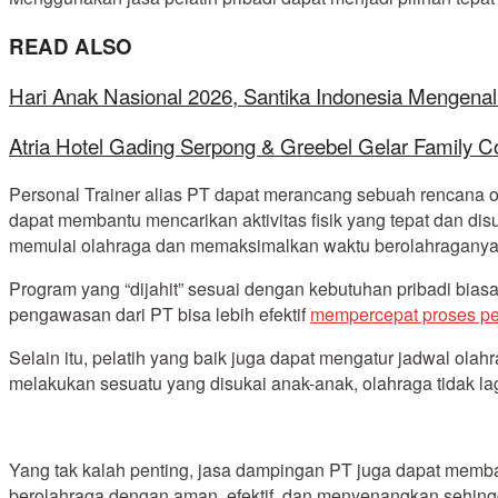
READ ALSO
Hari Anak Nasional 2026, Santika Indonesia Mengenal
Atria Hotel Gading Serpong & Greebel Gelar Family C
Personal Trainer alias PT dapat merancang sebuah rencana o
dapat membantu mencarikan aktivitas fisik yang tepat dan di
memulai olahraga dan memaksimalkan waktu berolahraganya un
Program yang “dijahit” sesuai dengan kebutuhan pribadi bias
pengawasan dari PT bisa lebih efektif
mempercepat proses pe
Selain itu, pelatih yang baik juga dapat mengatur jadwal olah
melakukan sesuatu yang disukai anak-anak, olahraga tidak l
Yang tak kalah penting, jasa dampingan PT juga dapat memba
berolahraga dengan aman, efektif, dan menyenangkan sehingg