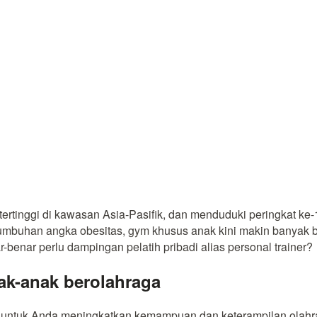
tertinggi di kawasan Asia-Pasifik, dan menduduki peringkat ke
tumbuhan angka obesitas, gym khusus anak kini makin banyak
benar perlu dampingan pelatih pribadi alias personal trainer?
ak-anak berolahraga
t untuk Anda meningkatkan kemampuan dan keterampilan olahrag