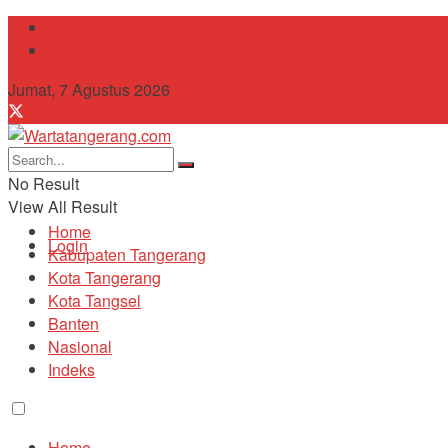
Tentang Kami
Contact
Jumat, 7 Agustus 2026
No Result
View All Result
Home
Login
Kabupaten Tangerang
Kota Tangerang
Kota Tangsel
Banten
Nasional
Indeks
Home