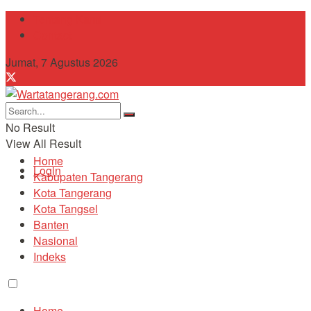
Tentang Kami
Contact
Jumat, 7 Agustus 2026
No Result
View All Result
Home
Login
Kabupaten Tangerang
Kota Tangerang
Kota Tangsel
Banten
Nasional
Indeks
Home