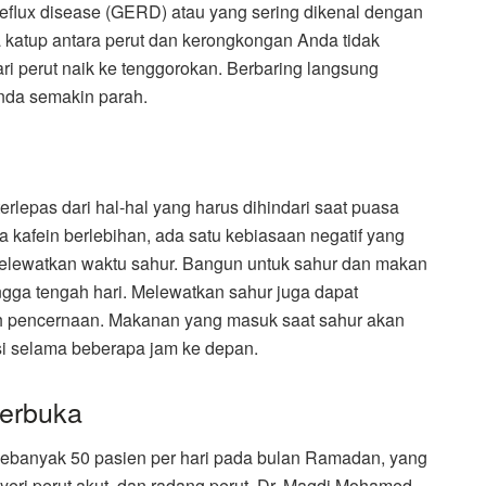
reflux disease (GERD) atau yang sering dikenal dengan
 katup antara perut dan kerongkongan Anda tidak
i perut naik ke tenggorokan. Berbaring langsung
da semakin parah.
terlepas dari hal-hal yang harus dihindari saat puasa
a kafein berlebihan, ada satu kebiasaan negatif yang
elewatkan waktu sahur. Bangun untuk sahur dan makan
gga tengah hari. Melewatkan sahur juga dapat
h pencernaan. Makanan yang masuk saat sahur akan
i selama beberapa jam ke depan.
berbuka
ebanyak 50 pasien per hari pada bulan Ramadan, yang
nyeri perut akut, dan radang perut. Dr. Magdi Mohamed,