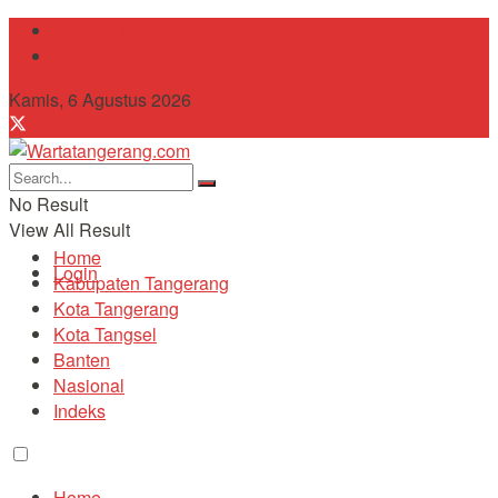
Tentang Kami
Contact
Kamis, 6 Agustus 2026
No Result
View All Result
Home
Login
Kabupaten Tangerang
Kota Tangerang
Kota Tangsel
Banten
Nasional
Indeks
Home