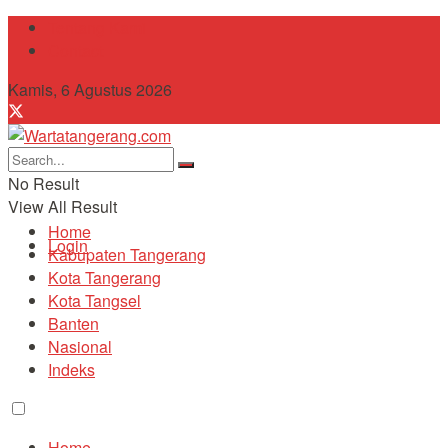
Tentang Kami
Contact
Kamis, 6 Agustus 2026
No Result
View All Result
Home
Login
Kabupaten Tangerang
Kota Tangerang
Kota Tangsel
Banten
Nasional
Indeks
Home