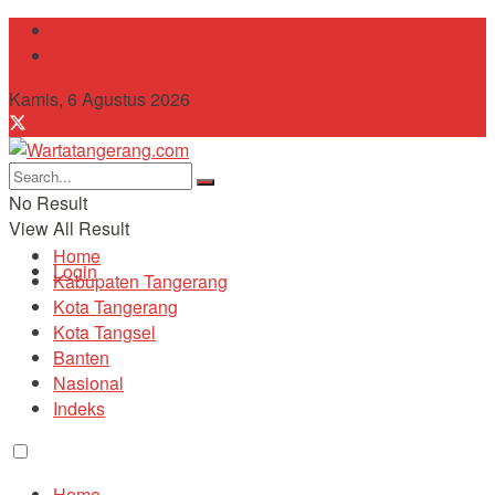
Tentang Kami
Contact
Kamis, 6 Agustus 2026
No Result
View All Result
Home
Login
Kabupaten Tangerang
Kota Tangerang
Kota Tangsel
Banten
Nasional
Indeks
Home