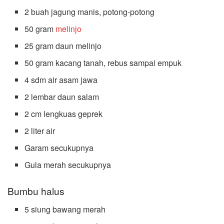
2 buah jagung manis, potong-potong
50 gram
melinjo
25 gram daun melinjo
50 gram kacang tanah, rebus sampai empuk
4 sdm air asam jawa
2 lembar daun salam
2 cm lengkuas geprek
2 liter air
Garam secukupnya
Gula merah secukupnya
Bumbu halus
5 siung bawang merah