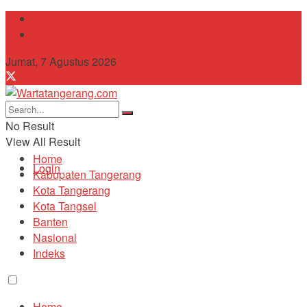
Tentang Kami
Contact
Jumat, 7 Agustus 2026
No Result
View All Result
Home
Login
Kabupaten Tangerang
Kota Tangerang
Kota Tangsel
Banten
Nasional
Indeks
Home