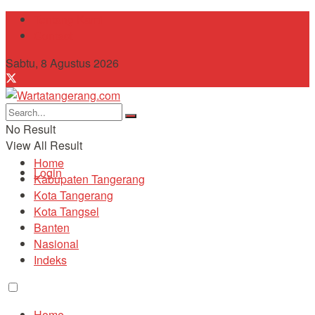
Tentang Kami
Contact
Sabtu, 8 Agustus 2026
No Result
View All Result
Home
Login
Kabupaten Tangerang
Kota Tangerang
Kota Tangsel
Banten
Nasional
Indeks
Home