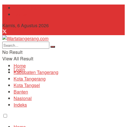
Tentang Kami
Contact
Kamis, 6 Agustus 2026
No Result
View All Result
Home
Login
Kabupaten Tangerang
Kota Tangerang
Kota Tangsel
Banten
Nasional
Indeks
Home