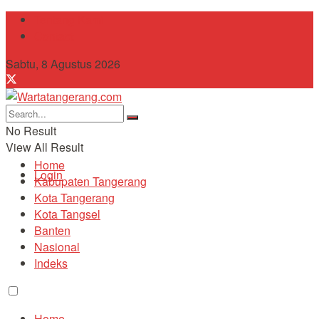
Tentang Kami
Contact
Sabtu, 8 Agustus 2026
No Result
View All Result
Home
Login
Kabupaten Tangerang
Kota Tangerang
Kota Tangsel
Banten
Nasional
Indeks
Home