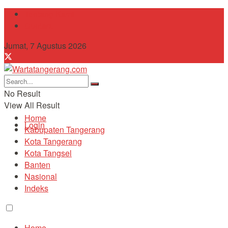
Tentang Kami
Contact
Jumat, 7 Agustus 2026
No Result
View All Result
Home
Login
Kabupaten Tangerang
Kota Tangerang
Kota Tangsel
Banten
Nasional
Indeks
Home