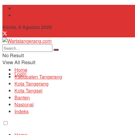
Tentang Kami
Contact
Kamis, 6 Agustus 2026
No Result
View All Result
Home
Login
Kabupaten Tangerang
Kota Tangerang
Kota Tangsel
Banten
Nasional
Indeks
Home