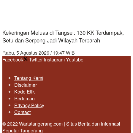
Kekeringan Meluas di Tangsel: 130 KK Terdampak,
Setu dan Serpong Jadi Wilayah Terparah
Rabu, 5 Agustus 2026 / 19:47 WIB
Facebook
Twitter
Instagram
Youtube
Tentang Kami
Disclaimer
Kode Etik
Pedoman
Privacy Policy
Contact
© 2022 Wartatangerang.com | Situs Berita dan Informasi
Seputar Tangerang