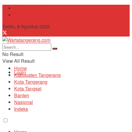
Tentang Kami
Contact
Sabtu, 8 Agustus 2026
No Result
View All Result
Home
Login
Kabupaten Tangerang
Kota Tangerang
Kota Tangsel
Banten
Nasional
Indeks
Home