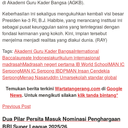
di Akademi Guru Kader Bangsa (AGKB).
Keberhasilan ini sekaligus mengukuhkan kembali visi besar
Presiden ke-3 RI, B.J. Habibie, yang merancang institusi ini
sebagai pusat keunggulan sains yang terintegrasi dengan
fondasi keimanan yang kokoh. Kini, impian tersebut
menjelma menjadi realitas yang diakui dunia. (RAY)
Tags:
Akademi Guru Kader Bangsa
International
Baccalaureate Indonesia
kurikulum internasional
madrasah
Madrasah negeri pertama IB World School
MAN IC
Serpong
MAN IC Serpong IBDP
MAN Insan Cendekia
Serpong
Menag Nasaruddin Umar
sekolah standar global
Temukan berita terkini
Wartatangerang.com
di
Google
News
.
Untuk mengikuti silakan
klik tanda bintang*
Previous Post
Dua Pilar Persita Masuk Nominasi Penghargaan
BRI Super League 2025/26