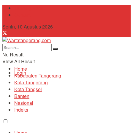
Tentang Kami
Contact
Senin, 10 Agustus 2026
No Result
View All Result
Home
Login
Kabupaten Tangerang
Kota Tangerang
Kota Tangsel
Banten
Nasional
Indeks
Home