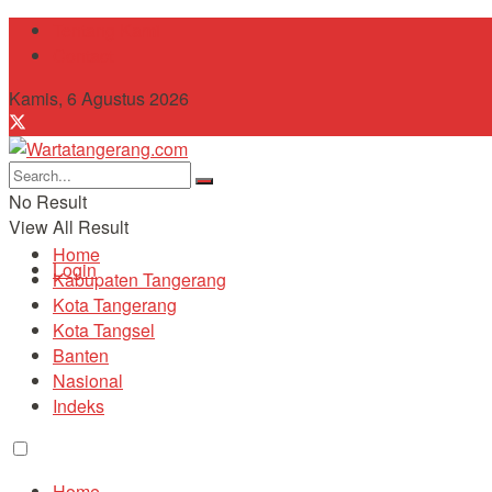
Tentang Kami
Contact
Kamis, 6 Agustus 2026
No Result
View All Result
Home
Login
Kabupaten Tangerang
Kota Tangerang
Kota Tangsel
Banten
Nasional
Indeks
Home