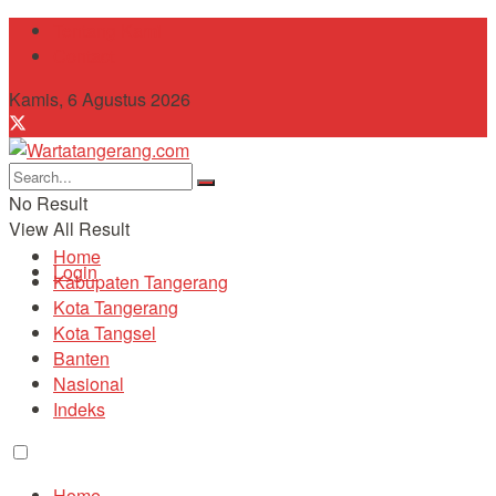
Tentang Kami
Contact
Kamis, 6 Agustus 2026
No Result
View All Result
Home
Login
Kabupaten Tangerang
Kota Tangerang
Kota Tangsel
Banten
Nasional
Indeks
Home