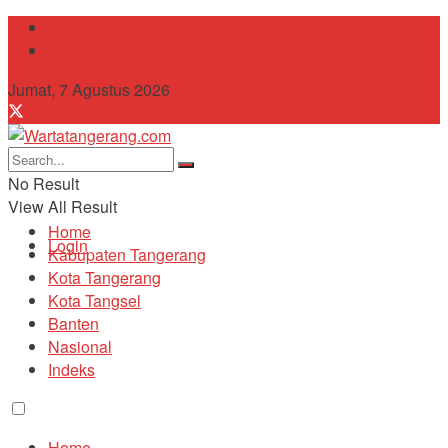
Tentang Kami
Contact
Jumat, 7 Agustus 2026
No Result
View All Result
Home
Login
Kabupaten Tangerang
Kota Tangerang
Kota Tangsel
Banten
Nasional
Indeks
Home