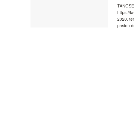
TANGSEL
https://
2020, te
pasien de