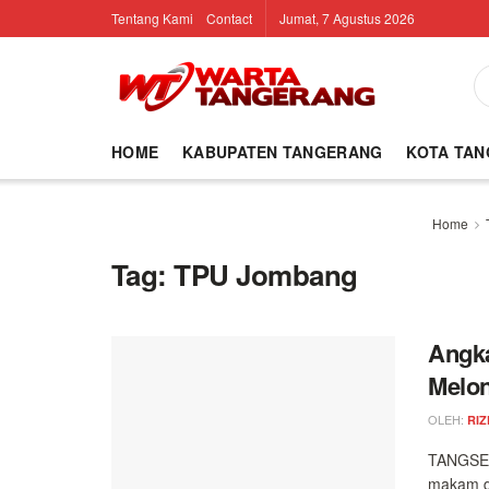
Tentang Kami
Contact
Jumat, 7 Agustus 2026
HOME
KABUPATEN TANGERANG
KOTA TA
Home
Tag:
TPU Jombang
Angka
Melon
OLEH:
RIZ
TANGSEL 
makam di