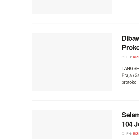
Dibaw
Prok
OLEH:
RIZ
TANGSEL 
Praja (S
protokol
Sela
104 J
OLEH:
RIZ