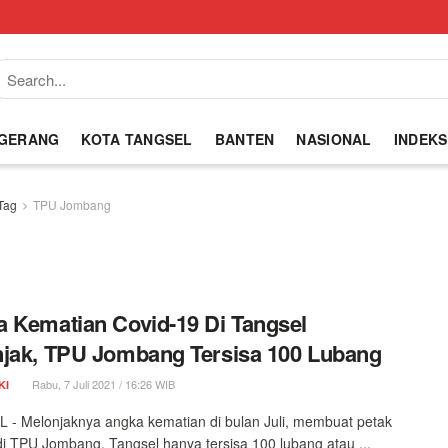
NGERANG
KOTA TANGSEL
BANTEN
NASIONAL
INDEKS
Tag
TPU Jombang
 Kematian Covid-19 Di Tangsel
jak, TPU Jombang Tersisa 100 Lubang
Rabu, 7 Juli 2021 / 16:26 WIB
KI
- Melonjaknya angka kematian di bulan Juli, membuat petak
 TPU Jombang, Tangsel hanya tersisa 100 lubang atau ...