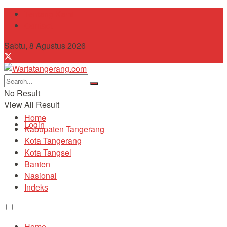
Tentang Kami
Contact
Sabtu, 8 Agustus 2026
No Result
View All Result
Home
Login
Kabupaten Tangerang
Kota Tangerang
Kota Tangsel
Banten
Nasional
Indeks
Home